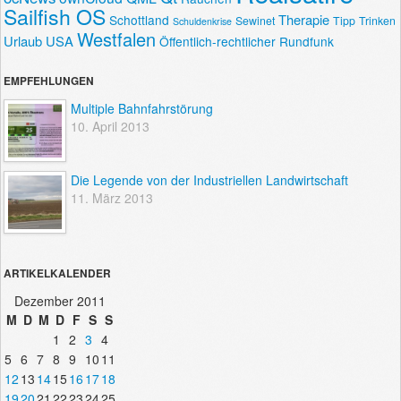
Sailfish OS
Therapie
Schottland
Sewinet
Tipp
Trinken
Schuldenkrise
Westfalen
Urlaub
USA
Öffentlich-rechtlicher Rundfunk
EMPFEHLUNGEN
Multiple Bahnfahrstörung
10. April 2013
Die Legende von der Industriellen Landwirtschaft
11. März 2013
ARTIKELKALENDER
Dezember 2011
M
D
M
D
F
S
S
1
2
3
4
5
6
7
8
9
10
11
12
13
14
15
16
17
18
19
20
21
22
23
24
25