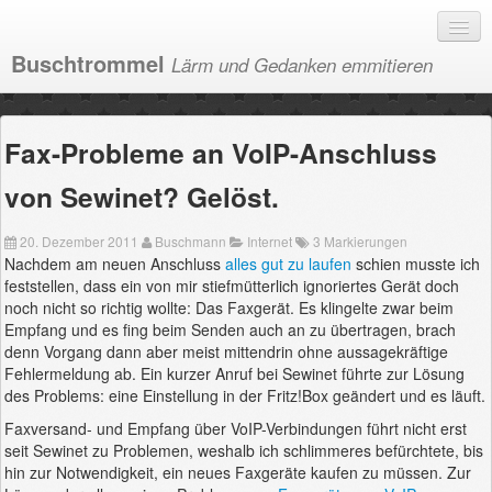
Buschtrommel
Lärm und Gedanken emmitieren
Bilder
Fax-Probleme an VoIP-Anschluss
Kategorien
von Sewinet? Gelöst.
Impressum
20. Dezember 2011
Buschmann
Internet
3 Markierungen
Nachdem am neuen Anschluss
alles gut zu laufen
schien musste ich
feststellen, dass ein von mir stiefmütterlich ignoriertes Gerät doch
noch nicht so richtig wollte: Das Faxgerät. Es klingelte zwar beim
Empfang und es fing beim Senden auch an zu übertragen, brach
denn Vorgang dann aber meist mittendrin ohne aussagekräftige
Fehlermeldung ab. Ein kurzer Anruf bei Sewinet führte zur Lösung
des Problems: eine Einstellung in der Fritz!Box geändert und es läuft.
Faxversand- und Empfang über VoIP-Verbindungen führt nicht erst
seit Sewinet zu Problemen, weshalb ich schlimmeres befürchtete, bis
hin zur Notwendigkeit, ein neues Faxgeräte kaufen zu müssen. Zur