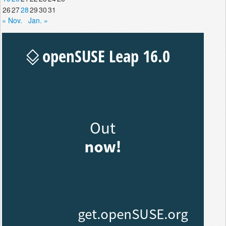
26
27
28
29
30
31
« Nov.
Jan. »