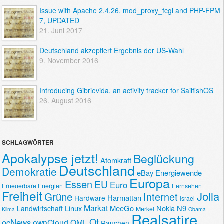
Issue with Apache 2.4.26, mod_proxy_fcgi and PHP-FPM
7, UPDATED
21. Juni 2017
Deutschland akzeptiert Ergebnis der US-Wahl
9. November 2016
Introducing Gibrievida, an activity tracker for SailfishOS
26. August 2016
SCHLAGWÖRTER
Apokalypse jetzt!
Beglückung
Atomkraft
Deutschland
Demokratie
eBay
Energiewende
Europa
Essen
EU
Euro
Erneuerbare Energien
Fernsehen
Freiheit
Jolla
Grüne
Internet
Harmattan
Hardware
Israel
Markat
Linux
MeeGo
Nokia N9
Landwirtschaft
Merkel
Klima
Obama
Realsatire
Qt
ocNews
ownCloud
QML
Rauchen