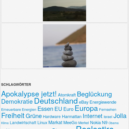
SCHLAGWÖRTER
Apokalypse jetzt!
Beglückung
Atomkraft
Deutschland
Demokratie
eBay
Energiewende
Europa
Essen
EU
Euro
Erneuerbare Energien
Fernsehen
Freiheit
Jolla
Grüne
Internet
Harmattan
Hardware
Israel
Markat
Linux
MeeGo
Nokia N9
Landwirtschaft
Merkel
Klima
Obama
Realsatire