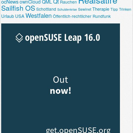
Qt
ocNews
ownCloud
QML
Rauchen
Sailfish OS
Therapie
Schottland
Sewinet
Tipp
Trinken
Schuldenkrise
Westfalen
Urlaub
USA
Öffentlich-rechtlicher Rundfunk