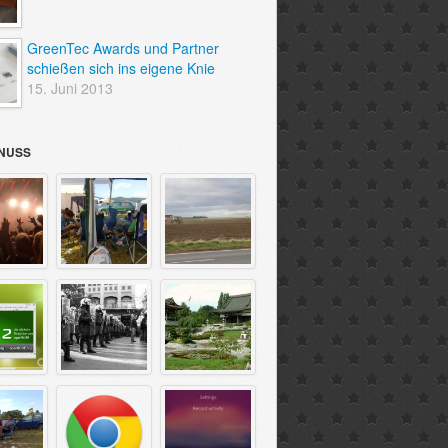
GreenTec Awards und Partner
schießen sich ins eigene Knie
15. Juni 2013
NUSS