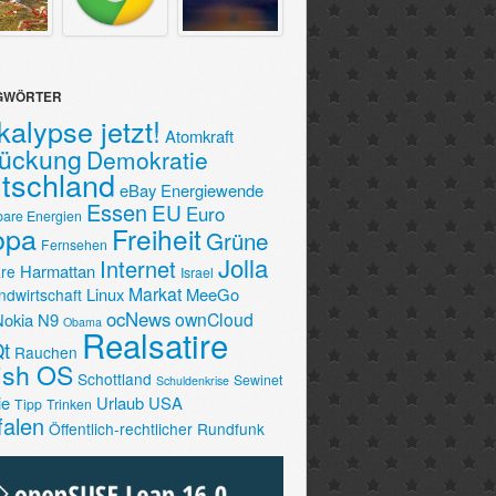
GWÖRTER
alypse jetzt!
Atomkraft
lückung
Demokratie
tschland
eBay
Energiewende
Essen
EU
Euro
bare Energien
opa
Freiheit
Grüne
Fernsehen
Jolla
Internet
Harmattan
re
Israel
Markat
Linux
MeeGo
ndwirtschaft
ocNews
ownCloud
Nokia N9
Obama
Realsatire
t
Rauchen
fish OS
Schottland
Sewinet
Schuldenkrise
ie
Urlaub
USA
Tipp
Trinken
falen
Öffentlich-rechtlicher Rundfunk