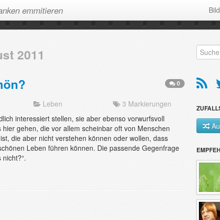
anken emmitieren
Bil
ust 2011
chön?
0
Leben
3 Markierungen
ZUFALL
ch interessiert stellen, sie aber ebenso vorwurfsvoll
Au
 hier gehen, die vor allem scheinbar oft von Menschen
ist, die aber nicht verstehen können oder wollen, dass
schönen Leben führen können. Die passende Gegenfrage
EMPFE
 nicht?“.