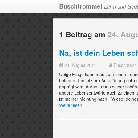
Buschtrommel
Lärm und Ged
1 Beitrag am
24. Aug
Na, ist dein Leben s
24. August 2011
Buschmann
Obige Frage kann man zum einen freundli
betonen. Um letztere Ausprägung soll es
geprägt wird, deren Leben selber schön 
andere Lebensentwürfe auch zu einem 
ist meiner Meinung nach: „Wieso, deines
Weiterlesen →