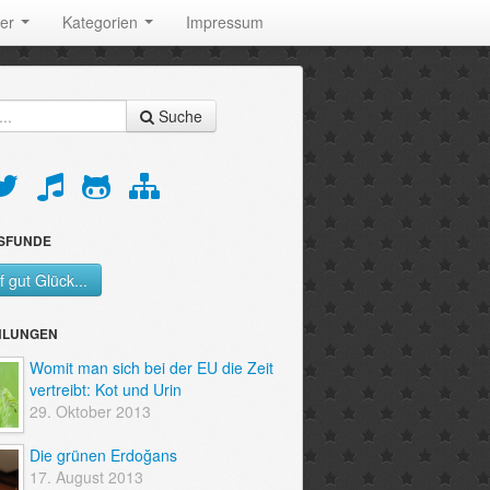
der
Kategorien
Impressum
Suche
SFUNDE
f gut Glück...
HLUNGEN
Womit man sich bei der EU die Zeit
vertreibt: Kot und Urin
29. Oktober 2013
Die grünen Erdoğans
17. August 2013