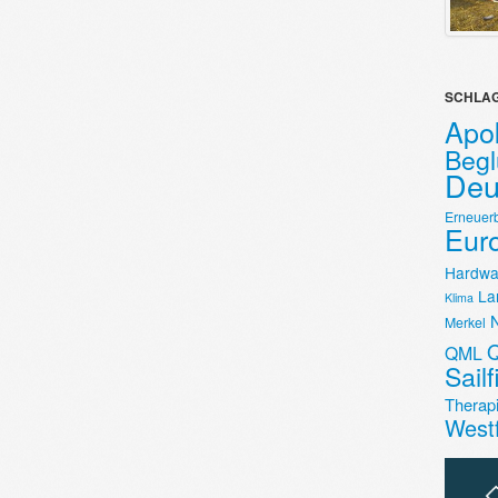
SCHLA
Apok
Beg
Deu
Erneuer
Eur
Hardwa
La
Klima
Merkel
Q
QML
Sail
Therap
West