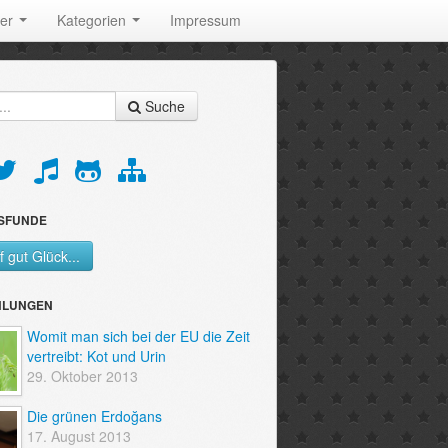
der
Kategorien
Impressum
Suche
SFUNDE
f gut Glück...
HLUNGEN
Womit man sich bei der EU die Zeit
vertreibt: Kot und Urin
29. Oktober 2013
Die grünen Erdoğans
17. August 2013