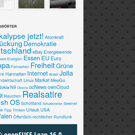
GWÖRTER
alypse jetzt!
Atomkraft
lückung
Demokratie
tschland
eBay
Energiewende
Essen
EU
Euro
bare Energien
opa
Freiheit
Grüne
Fernsehen
Jolla
Internet
Harmattan
re
Israel
Markat
Linux
MeeGo
ndwirtschaft
ocNews
ownCloud
Nokia N9
Obama
Realsatire
t
Rauchen
fish OS
Schottland
Sewinet
Schuldenkrise
ie
Urlaub
USA
Tipp
Trinken
falen
Öffentlich-rechtlicher Rundfunk