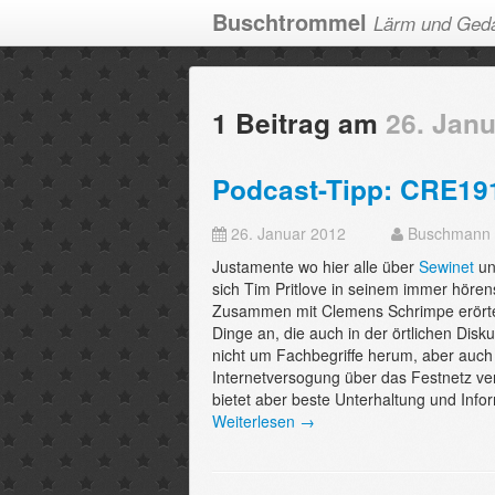
Buschtrommel
Lärm und Ged
1 Beitrag am
26. Jan
Podcast-Tipp: CRE191
26. Januar 2012
Buschmann
Justamente wo hier alle über
Sewinet
un
sich Tim Pritlove in seinem immer hö
Zusammen mit Clemens Schrimpe erörtert
Dinge an, die auch in der örtlichen Di
nicht um Fachbegriffe herum, aber auch
Internetversogung über das Festnetz ver
bietet aber beste Unterhaltung und Info
Weiterlesen →