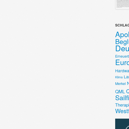
SCHLA
Apok
Beg
Deu
Erneuer
Eur
Hardwa
La
Klima
Merkel
Q
QML
Sail
Therap
West