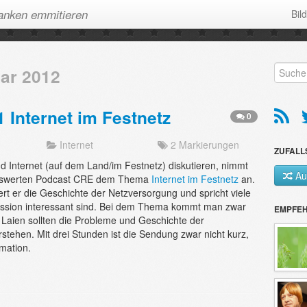
anken emmitieren
Bil
uar 2012
 Internet im Festnetz
0
Internet
2 Markierungen
ZUFALL
d Internet (auf dem Land/im Festnetz) diskutieren, nimmt
Au
renswerten Podcast CRE dem Thema
Internet im Festnetz
an.
 er die Geschichte der Netzversorgung und spricht viele
skussion interessant sind. Bei dem Thema kommt man zwar
EMPFE
 Laien sollten die Probleme und Geschichte der
stehen. Mit drei Stunden ist die Sendung zwar nicht kurz,
rmation.