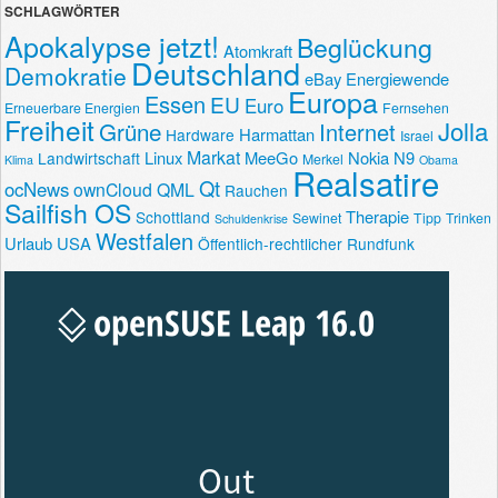
SCHLAGWÖRTER
Apokalypse jetzt!
Beglückung
Atomkraft
Deutschland
Demokratie
eBay
Energiewende
Europa
Essen
EU
Euro
Erneuerbare Energien
Fernsehen
Freiheit
Jolla
Grüne
Internet
Harmattan
Hardware
Israel
Markat
Linux
MeeGo
Nokia N9
Landwirtschaft
Merkel
Klima
Obama
Realsatire
Qt
ocNews
ownCloud
QML
Rauchen
Sailfish OS
Therapie
Schottland
Sewinet
Tipp
Trinken
Schuldenkrise
Westfalen
Urlaub
USA
Öffentlich-rechtlicher Rundfunk