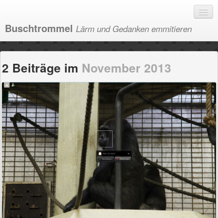
Buschtrommel
Lärm und Gedanken emmitieren
Bilder
2 Beiträge im
November 2013
Kategorien
Impressum